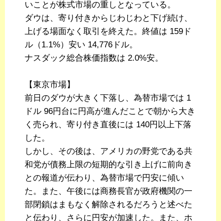
いことが株式市場の重しとなっている。
ダウは、寄り付きからじわじわと下げ続け、
上げる場面なく取引を終えた。終値は 159ド
ル（1.1%）安い 14,776ドル。
ナスダック総合株価指数は 2.0%安。
【東京市場】
前日のダウが大きく下落し、為替市場では 1
ドル 96円台に円高が進んだことで朝から大き
く売られ、寄り付き直後には 140円以上下落
した。
しかし、その後は、アメリカの野党である共
和党が債務上限の短期的な引き上げに前向き
との報道が伝わり、為替市場で円安に傾い
た。また、午後には商務長官が政府機関の一
部閉鎖はまもなく解除されるだろうと述べた
と伝わり、さらに円安が加速した。また、ホ