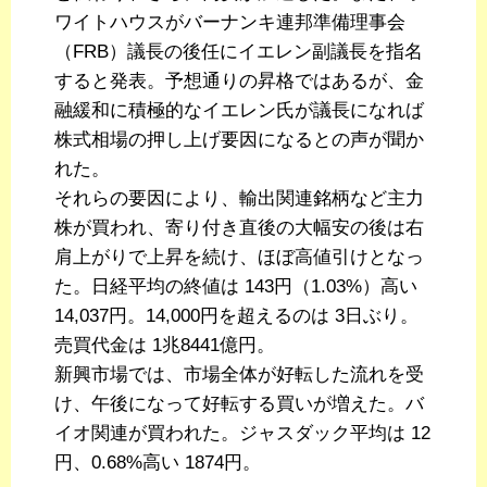
ワイトハウスがバーナンキ連邦準備理事会
（FRB）議長の後任にイエレン副議長を指名
すると発表。予想通りの昇格ではあるが、金
融緩和に積極的なイエレン氏が議長になれば
株式相場の押し上げ要因になるとの声が聞か
れた。
それらの要因により、輸出関連銘柄など主力
株が買われ、寄り付き直後の大幅安の後は右
肩上がりで上昇を続け、ほぼ高値引けとなっ
た。日経平均の終値は 143円（1.03%）高い
14,037円。14,000円を超えるのは 3日ぶり。
売買代金は 1兆8441億円。
新興市場では、市場全体が好転した流れを受
け、午後になって好転する買いが増えた。バ
イオ関連が買われた。ジャスダック平均は 12
円、0.68%高い 1874円。