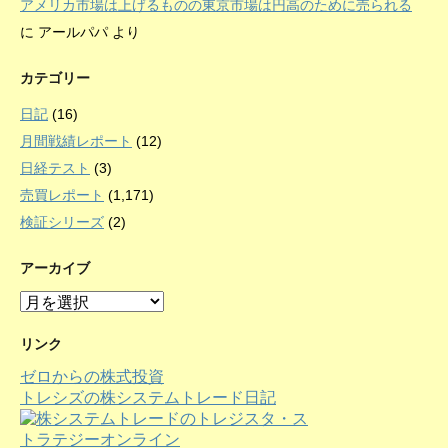
アメリカ市場は上げるものの東京市場は円高のために売られる
に
アールパパ
より
カテゴリー
日記
(16)
月間戦績レポート
(12)
日経テスト
(3)
売買レポート
(1,171)
検証シリーズ
(2)
アーカイブ
ア
ー
カ
リンク
イ
ゼロからの株式投資
ブ
トレシズの株システムトレード日記