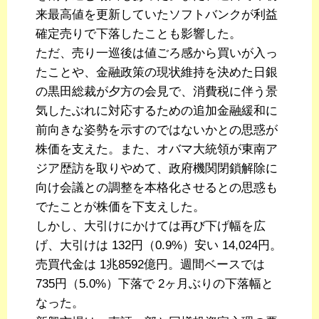
来最高値を更新していたソフトバンクが利益
確定売りで下落したことも影響した。
ただ、売り一巡後は値ごろ感から買いが入っ
たことや、金融政策の現状維持を決めた日銀
の黒田総裁が夕方の会見で、消費税に伴う景
気したぶれに対応するための追加金融緩和に
前向きな姿勢を示すのではないかとの思惑が
株価を支えた。また、オバマ大統領が東南ア
ジア歴訪を取りやめて、政府機関閉鎖解除に
向け会議との調整を本格化させるとの思惑も
でたことが株価を下支えした。
しかし、大引けにかけては再び下げ幅を広
げ、大引けは 132円（0.9%）安い 14,024円。
売買代金は 1兆8592億円。週間ベースでは
735円（5.0%）下落で 2ヶ月ぶりの下落幅と
なった。