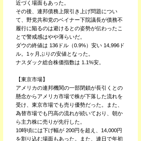
近づく場面もあった。
その後、連邦債務上限引き上げ問題につい
て、野党共和党のベイナー下院議長が債務不
履行に陥るのは避けるとの姿勢が伝わったこ
とで警戒感はやや薄らいだ。
ダウの終値は 136ドル（0.9%）安い 14,996ド
ル。1ヶ月ぶりの安値となった。
ナスダック総合株価指数は 1.1%安。
【東京市場】
アメリカの連邦機関の一部閉鎖が長引くとの
懸念からアメリカ市場で株が下落した流れを
受け、東京市場でも売り優勢だった。また、
為替市場でも円高の流れが続いており、朝か
ら主力株に売りが先行した。
10時頃には下げ幅が 200円を超え、14,000円
を割り込む場面もあった。また、連日で年初