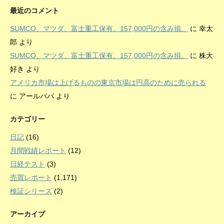
最近のコメント
SUMCO、マツダ、富士重工保有。157,000円の含み損。
に
幸太
郎
より
SUMCO、マツダ、富士重工保有。157,000円の含み損。
に
株大
好き
より
アメリカ市場は上げるものの東京市場は円高のために売られる
に
アールパパ
より
カテゴリー
日記
(16)
月間戦績レポート
(12)
日経テスト
(3)
売買レポート
(1,171)
検証シリーズ
(2)
アーカイブ