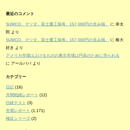
最近のコメント
SUMCO、マツダ、富士重工保有。157,000円の含み損。
に
幸太
郎
より
SUMCO、マツダ、富士重工保有。157,000円の含み損。
に
株大
好き
より
アメリカ市場は上げるものの東京市場は円高のために売られる
に
アールパパ
より
カテゴリー
日記
(16)
月間戦績レポート
(12)
日経テスト
(3)
売買レポート
(1,171)
検証シリーズ
(2)