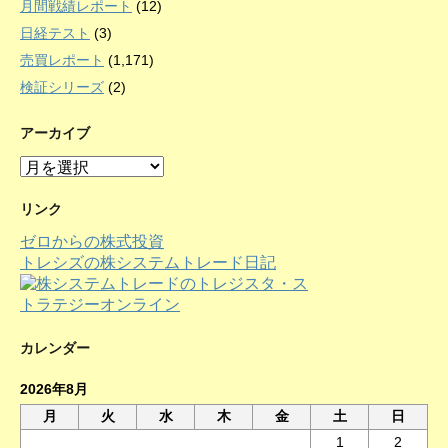
月間戦績レポート
(12)
日経テスト
(3)
売買レポート
(1,171)
検証シリーズ
(2)
アーカイブ
ア
ー
カ
リンク
イ
ゼロからの株式投資
ブ
トレシズの株システムトレード日記
カレンダー
2026年8月
月
火
水
木
金
土
日
1
2