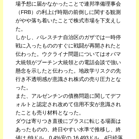
場予想に届かなかったことで連邦準備理事会
（FRB）の利上げ時期の前倒しに関する観測
がやや落ち着いたことで株式市場を下支えし
た。
しかし、パレスチナ自治区のガザでは一時停
戦に入ったもののすぐに戦闘が再開されたと
伝わった。ウクライナ問題についてはオバマ
大統領がプーチン大統領との電話会談で強い
懸念を示したと伝わった。地政学リスクの先
行き不透明感が意識され株式の売り圧力とな
った。
また、アルゼンチンの債務問題に関してデフ
ォルトと認定され改めて信用不安が意識され
たことも売り材料となった。
ダウは寄りつき直後にプラスに転じる場面は
あったものの、終日やすい水準で推移し、終
値は 69ドル、0.4%安の 16,493ドル。4日続落