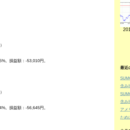
201
中）
5%。損益額：-53,010円。
最近
SU
含み
中）
SU
含み
4%。損益額：-56,645円。
アメ
ため