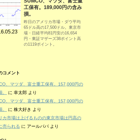
SUMCO、マツダ、富士重
工保有。189,000円の含み
損。
昨日のアメリカ市場・ダウ平均
65ドル高の17,500ドル。東京市
6.05.23
場・日経平均81円安の16,654
円・東証マザーズ38ポイント高
の1119ポイント。
のコメント
MCO、マツダ、富士重工保有。157,000円の
損。
に
幸太郎
より
MCO、マツダ、富士重工保有。157,000円の
損。
に
株大好き
より
リカ市場は上げるものの東京市場は円高の
に売られる
に
アールパパ
より