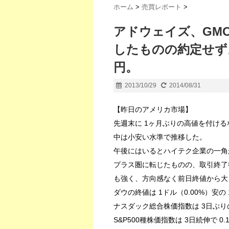
ホーム
>
売買レポート
>
アドウェイズ、GM
したものの約定せず。
円。
2013/10/29
2014/08/31
【昨日のアメリカ市場】
先週末に 1ヶ月ぶりの高値を付け
中は小安い水準で推移した。
午後にはいるとハイテク企業の一角
プラス圏に転じたものの、取引終了
も強く、方向感なく前日終値から大
ダウの終値は 1ドル（0.00%）安の 1
ナスダック総合株価指数は 3日ぶり
S&P500種株価指数は 3日続伸で 0.