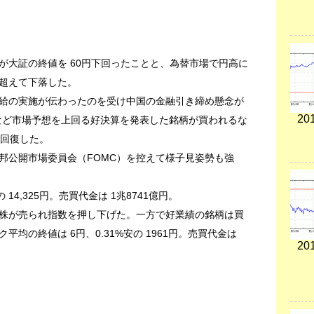
が大証の終値を 60円下回ったことと、為替市場で円高に
を超えて下落した。
給の実施が伝わったのを受け中国の金融引き締め懸念が
201
所など市場予想を上回る好決算を発表した銘柄が買われるな
に回復した。
邦公開市場委員会（FOMC）を控えて様子見姿勢も強
 14,325円。売買代金は 1兆8741億円。
株が売られ指数を押し下げた。一方で好業績の銘柄は買
均の終値は 6円、0.31%安の 1961円。売買代金は
201