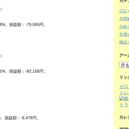
カテ
中）
日記
月間
4%。損益額：-79,585円。
日経
売買
検証
アー
中）
ア
ー
1%。損益額：-82,155円。
カ
リン
イ
ゼロ
ブ
トレ
）
カレ
%。損益額：-8,476円。