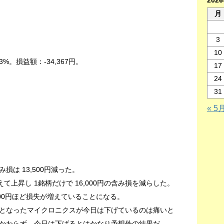
202
月
）
3
10
3%。損益額：-34,367円。
17
24
31
« 5
み損は 13,500円減った。
て上昇し 1銘柄だけで 16,000円の含み損を減らした。
000円ほど損失が増えていることになる。
となったマイクロニクスが今日は下げているのは痛いと
かわらず、今日は下げるとはかなり予想外の結果だ。