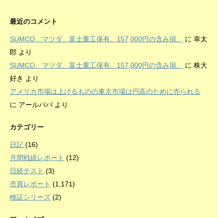
最近のコメント
SUMCO、マツダ、富士重工保有。157,000円の含み損。
に
幸太
郎
より
SUMCO、マツダ、富士重工保有。157,000円の含み損。
に
株大
好き
より
アメリカ市場は上げるものの東京市場は円高のために売られる
に
アールパパ
より
カテゴリー
日記
(16)
月間戦績レポート
(12)
日経テスト
(3)
売買レポート
(1,171)
検証シリーズ
(2)