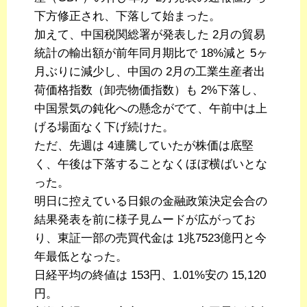
下方修正され、下落して始まった。
加えて、中国税関総署が発表した 2月の貿易
統計の輸出額が前年同月期比で 18%減と 5ヶ
月ぶりに減少し、中国の 2月の工業生産者出
荷価格指数（卸売物価指数）も 2%下落し、
中国景気の鈍化への懸念がでて、午前中は上
げる場面なく下げ続けた。
ただ、先週は 4連騰していたが株価は底堅
く、午後は下落することなくほぼ横ばいとな
った。
明日に控えている日銀の金融政策決定会合の
結果発表を前に様子見ムードが広がってお
り、東証一部の売買代金は 1兆7523億円と今
年最低となった。
日経平均の終値は 153円、1.01%安の 15,120
円。