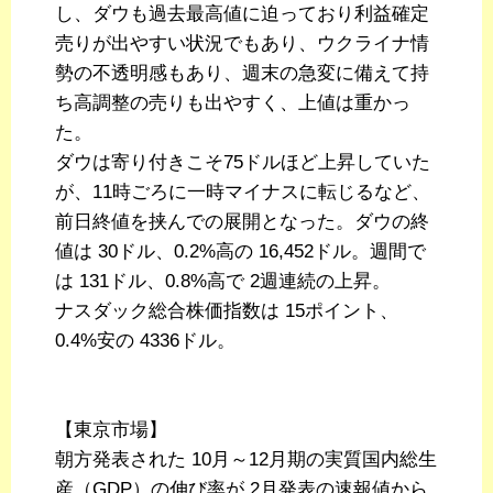
し、ダウも過去最高値に迫っており利益確定
売りが出やすい状況でもあり、ウクライナ情
勢の不透明感もあり、週末の急変に備えて持
ち高調整の売りも出やすく、上値は重かっ
た。
ダウは寄り付きこそ75ドルほど上昇していた
が、11時ごろに一時マイナスに転じるなど、
前日終値を挟んでの展開となった。ダウの終
値は 30ドル、0.2%高の 16,452ドル。週間で
は 131ドル、0.8%高で 2週連続の上昇。
ナスダック総合株価指数は 15ポイント、
0.4%安の 4336ドル。
【東京市場】
朝方発表された 10月～12月期の実質国内総生
産（GDP）の伸び率が 2月発表の速報値から