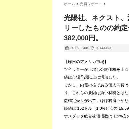
ホーム
>
売買レポート
>
光陽社、ネクスト、
リーしたものの約定
382,000円。
2013/11/08
2014/08/31
【昨日のアメリカ市場】
ツイッターが上場し公開価格を上回
値は市場予想以上に増加した。
しかし、内需の柱である個人消費は
り、これらの要因は買い材料とはな
益確定売りが出て、ほぼ右肩下がり
終値は 152ドル（1.0%）安の 15,5
ナスダック総合株価指数は 1.9%