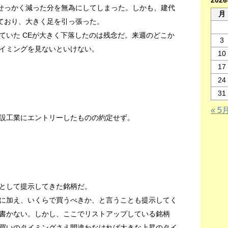
202
、せっかく減った分を無為にしてしまった。しかも、建代
月
しており、大きく足を引っ張った。
ていた CEが大きく下落したのは残念だ。来週のどこか
3
イミングを見ないといけない。
10
17
24
31
« 5
設工業にエントリーしたものの約定せず。
として提示してきた銘柄だ。
に加え、いくらで買うべきか、と言うことも提示してく
書かない。しかし、ここでリストアップしている銘柄
買いのタイミングさえ間違わなければ大きな上昇のタイ