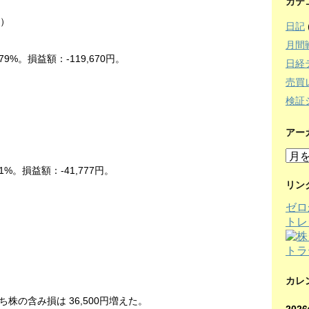
カテ
中）
日記
月間
79%。損益額：-119,670円。
日経
売買
検証
アー
）
ア
ー
1%。損益額：-41,777円。
カ
リン
イ
ゼロ
ブ
トレ
カレ
ち株の含み損は 36,500円増えた。