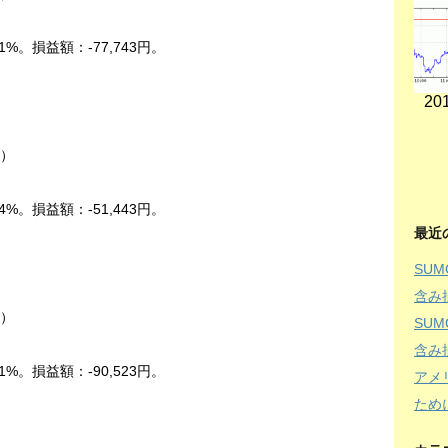
1%。損益額：-77,743円。
201
中）
4%。損益額：-51,443円。
最近
SU
含み
中）
SU
含み
1%。損益額：-90,523円。
アメ
ため