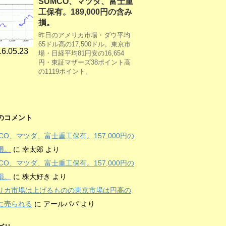
SUMCO、マツダ、富士重
工保有。189,000円の含み
損。
昨日のアメリカ市場・ダウ平均
65ドル高の17,500ドル。東京市
6.05.23
場・日経平均81円安の16,654
円・東証マザーズ38ポイント高
の1119ポイント。
のコメント
MCO、マツダ、富士重工保有。157,000円の
損。
に
幸太郎
より
MCO、マツダ、富士重工保有。157,000円の
損。
に
株大好き
より
リカ市場は上げるものの東京市場は円高の
に売られる
に
アールパパ
より