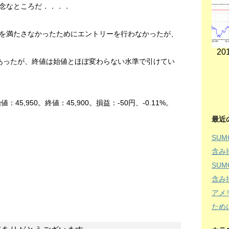
念なところだ．．．．
を満たさなかったためにエントリーを行わなかったが、
201
あったが、終値は始値とほぼ変わらない水準で引けてい
5,950。終値：45,900。損益：-50円、-0.11%。
最近
SU
含み
SU
含み
アメ
ため