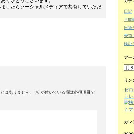
てありがとうございます。
カテ
いましたらソーシャルメディアで共有していただ
日記
月間
日経
売買
検証
アー
ア
ー
カ
リン
イ
ゼロ
ブ
ことはありません。
※
が付いている欄は必須項目で
トレ
カレ