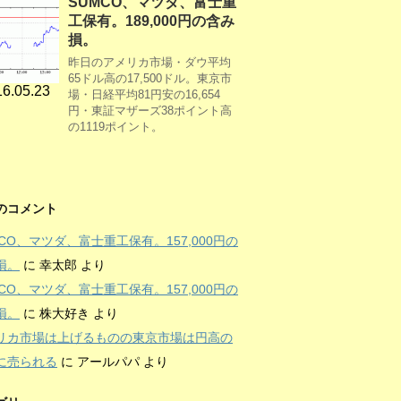
SUMCO、マツダ、富士重
工保有。189,000円の含み
損。
昨日のアメリカ市場・ダウ平均
65ドル高の17,500ドル。東京市
6.05.23
場・日経平均81円安の16,654
円・東証マザーズ38ポイント高
の1119ポイント。
のコメント
MCO、マツダ、富士重工保有。157,000円の
損。
に
幸太郎
より
MCO、マツダ、富士重工保有。157,000円の
損。
に
株大好き
より
リカ市場は上げるものの東京市場は円高の
に売られる
に
アールパパ
より