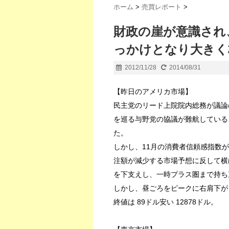
ホーム
>
売買レポート
>
財政の崖が意識され
っかけとなり大きく
2012/11/28
2014/08/31
【昨日のアメリカ市場】
民主党のリード上院院内総務が議論
を巡る与野党の協議が難航している
た。
しかし、11月の消費者信頼感指数が
注額が減少する市場予想に反して横
を下支えし、一時プラス圏まで持ち
しかし、昼ごろをピークに右肩下が
終値は 89ドル安い 12878ドル。