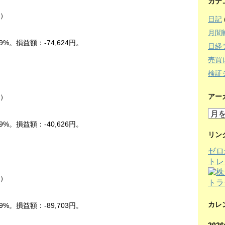
カテ
中）
日記
月間
9%。損益額：-74,624円。
日経
売買
検証
アー
中）
ア
ー
9%。損益額：-40,626円。
カ
リン
イ
ゼロ
ブ
トレ
中）
カレ
9%。損益額：-89,703円。