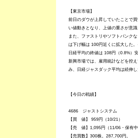
【東京市場】
前日のダウが上昇していたことで買
い値動きとなり、上値の重さが意識
また、ファストリやソフトバンクな
は下げ幅は 100円近くに拡大した
日経平均の終値は 108円（0.8%）安
新興市場では、雇用統計などを控え
み、日経ジャスダック平均は続伸した。
【今日の戦績】
4686 ジャストシステム
【買 値】 959円（10/21）
【売 値】1,095円（11/06・保有
【売買数】300株。287,700円。