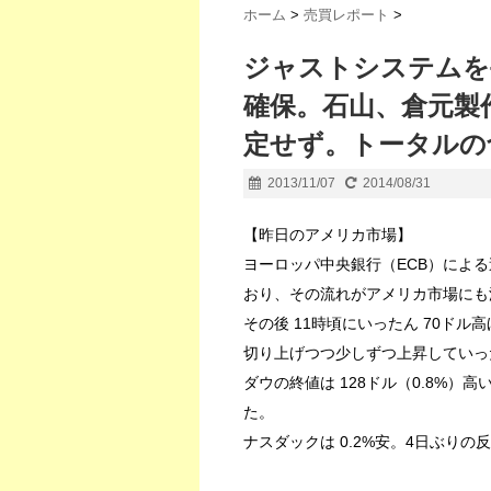
ホーム
>
売買レポート
>
ジャストシステムを手
確保。石山、倉元製
定せず。トータルの含み
2013/11/07
2014/08/31
【昨日のアメリカ市場】
ヨーロッパ中央銀行（ECB）によ
おり、その流れがアメリカ市場にも
その後 11時頃にいったん 70ド
切り上げつつ少しずつ上昇していっ
ダウの終値は 128ドル（0.8%）高
た。
ナスダックは 0.2%安。4日ぶりの