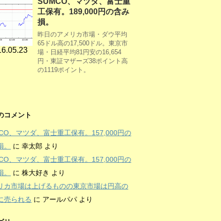
SUMCO、マツダ、富士重
工保有。189,000円の含み
損。
昨日のアメリカ市場・ダウ平均
65ドル高の17,500ドル。東京市
6.05.23
場・日経平均81円安の16,654
円・東証マザーズ38ポイント高
の1119ポイント。
のコメント
MCO、マツダ、富士重工保有。157,000円の
損。
に
幸太郎
より
MCO、マツダ、富士重工保有。157,000円の
損。
に
株大好き
より
リカ市場は上げるものの東京市場は円高の
に売られる
に
アールパパ
より