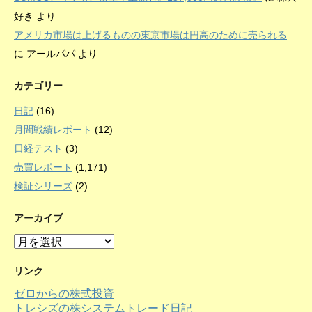
好き
より
アメリカ市場は上げるものの東京市場は円高のために売られる
に
アールパパ
より
カテゴリー
日記
(16)
月間戦績レポート
(12)
日経テスト
(3)
売買レポート
(1,171)
検証シリーズ
(2)
アーカイブ
ア
ー
カ
リンク
イ
ゼロからの株式投資
ブ
トレシズの株システムトレード日記