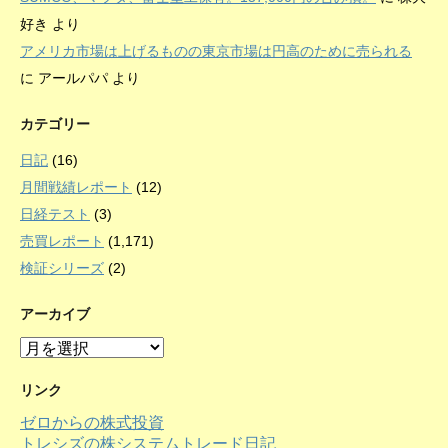
好き
より
アメリカ市場は上げるものの東京市場は円高のために売られる
に
アールパパ
より
カテゴリー
日記
(16)
月間戦績レポート
(12)
日経テスト
(3)
売買レポート
(1,171)
検証シリーズ
(2)
アーカイブ
ア
ー
カ
リンク
イ
ゼロからの株式投資
ブ
トレシズの株システムトレード日記