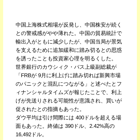
中国上海株式相場が反発し、中国株安が続く
との警戒感がやや薄れた。中国の貿易統計で
輸出入がともに減少したが、中国当局が景気
を支えるために追加緩和に踏み切るとの思惑
を誘ったことも投資家心理を明るくした。
世界銀行のカウシィク・バス上級副総裁が
「FRBが 9月に利上げに踏み切れば新興市場
のパニックと混乱につながる」と述べたとフ
ィナンシャルタイムズが報じたことで、利上
げが先送りされる可能性が意識され、買いが
促されたとの指摘もあった。
ダウ平均は引け間際には 400ドルを超える場
面もあった。終値は 390ドル、2.42%高の
16,492ドル。