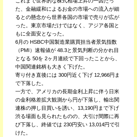
これまで世界的な株式相場上昇の一因だっ
た、金融緩和によるお金の市場への流入が細
るとの懸念から世界各国の市場で売りが広が
った。東京市場だけではなく、アジア各国と
もに全面安となった。
6月の HSBC中国製造業購買担当者景気指数
（PMI）速報値が 48.3と景気判断の分かれ目
となる 50を 2ヶ月連続で下回ったことから、
中国関連銘柄も大きく下げた。
寄り付き直後には 300円近く下げ 12,966円ま
で下落した。
一方で、アメリカの長期金利上昇に伴う日米
の金利格差拡大観測から円が下落し、輸出関
連株の押し目買いを誘い、13,190円まで下げ
渋る場面も見られたものの、大引け間際に再
び下落し、終値では 230円安い 13,014円で引
けた。