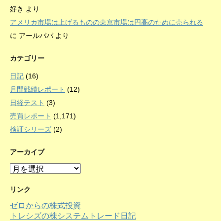
好き
より
アメリカ市場は上げるものの東京市場は円高のために売られる
に
アールパパ
より
カテゴリー
日記
(16)
月間戦績レポート
(12)
日経テスト
(3)
売買レポート
(1,171)
検証シリーズ
(2)
アーカイブ
ア
ー
カ
リンク
イ
ゼロからの株式投資
ブ
トレシズの株システムトレード日記