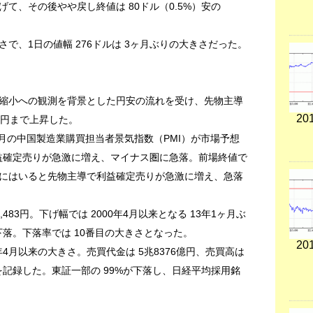
げて、その後やや戻し終値は 80ドル（0.5%）安の
さで、1日の値幅 276ドルは 3ヶ月ぶりの大きさだった。
縮小への観測を背景とした円安の流れを受け、先物主導
201
42円まで上昇した。
月の中国製造業購買担当者景気指数（PMI）が市場予想
利益確定売りが急激に増え、マイナス圏に急落。前場終値で
にはいると先物主導で利益確定売りが急激に増え、急落
14,483円。下げ幅では 2000年4月以来となる 13年1ヶ月ぶ
下落。下落率では 10番目の大きさとなった。
201
0年4月以来の大きさ。売買代金は 5兆8376億円、売買高は
高を記録した。東証一部の 99%が下落し、日経平均採用銘