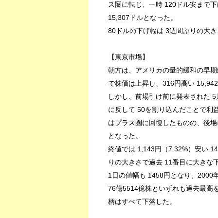
ス圏に転じ、一時 120ドル安まで下
15,307ドルとなった。
80ドルの下げ幅は 3週間ぶりの大き
【東京市場】
朝方は、アメリカの量的緩和の早期
で株価は上昇し、316円高い 15,9
しかし、前場引け前に発表された 5
に反して 50を割り込んだことで
はプラス圏に回復したものの、後場
となった。
終値では 1,143円（7.32%）安い 
りの大きさで過去 11番目に大きな
1日の値幅も 1458円となり、200
76億5514億株といずれも過去最
柄はすべて下落した。