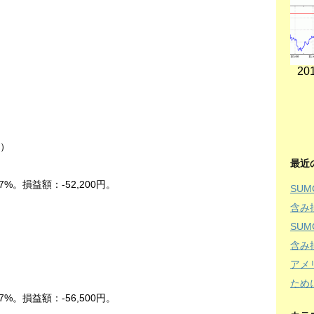
201
中）
最近
7%。損益額：-52,200円。
SU
含み
SU
含み
）
アメ
ため
7%。損益額：-56,500円。