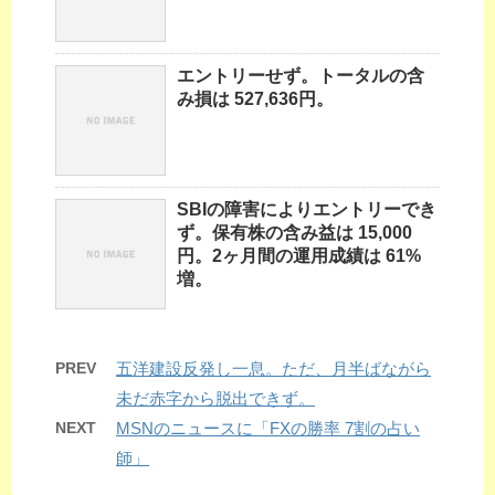
エントリーせず。トータルの含
み損は 527,636円。
SBIの障害によりエントリーでき
ず。保有株の含み益は 15,000
円。2ヶ月間の運用成績は 61%
増。
PREV
五洋建設反発し一息。ただ、月半ばながら
未だ赤字から脱出できず。
NEXT
MSNのニュースに「FXの勝率 7割の占い
師」