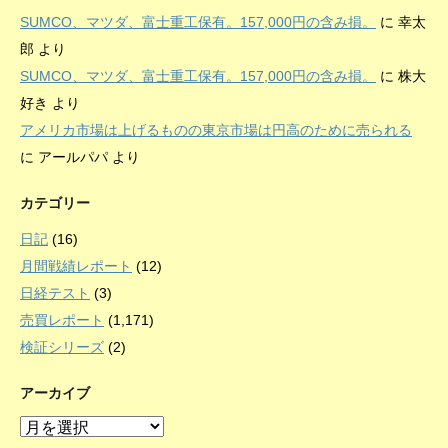
SUMCO、マツダ、富士重工保有。157,000円の含み損。
に
幸太
郎
より
SUMCO、マツダ、富士重工保有。157,000円の含み損。
に
株大
好き
より
アメリカ市場は上げるものの東京市場は円高のために売られる
に
アールパパ
より
カテゴリー
日記
(16)
月間戦績レポート
(12)
日経テスト
(3)
売買レポート
(1,171)
検証シリーズ
(2)
アーカイブ
ア
ー