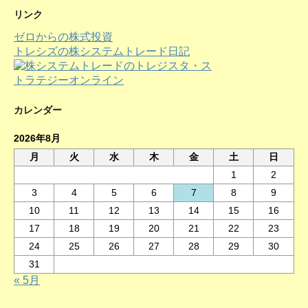
カ
リンク
イ
ゼロからの株式投資
ブ
トレシズの株システムトレード日記
カレンダー
2026年8月
月
火
水
木
金
土
日
1
2
3
4
5
6
7
8
9
10
11
12
13
14
15
16
17
18
19
20
21
22
23
24
25
26
27
28
29
30
31
« 5月