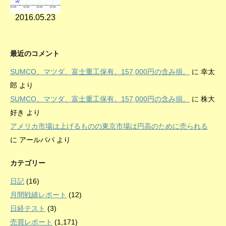
2016.05.23
最近のコメント
SUMCO、マツダ、富士重工保有。157,000円の含み損。
に
幸太
郎
より
SUMCO、マツダ、富士重工保有。157,000円の含み損。
に
株大
好き
より
アメリカ市場は上げるものの東京市場は円高のために売られる
に
アールパパ
より
カテゴリー
日記
(16)
月間戦績レポート
(12)
日経テスト
(3)
売買レポート
(1,171)