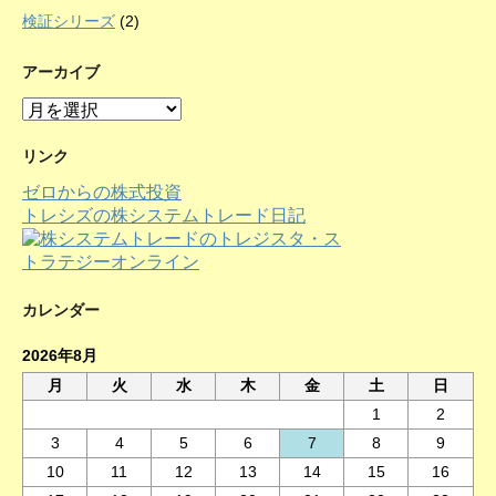
検証シリーズ
(2)
アーカイブ
ア
ー
カ
リンク
イ
ゼロからの株式投資
ブ
トレシズの株システムトレード日記
カレンダー
2026年8月
月
火
水
木
金
土
日
1
2
3
4
5
6
7
8
9
10
11
12
13
14
15
16