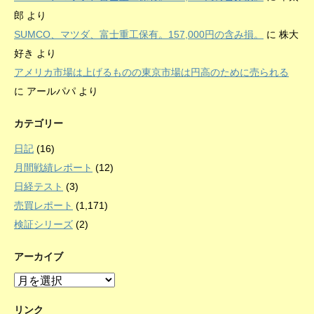
郎
より
SUMCO、マツダ、富士重工保有。157,000円の含み損。
に
株大
好き
より
アメリカ市場は上げるものの東京市場は円高のために売られる
に
アールパパ
より
カテゴリー
日記
(16)
月間戦績レポート
(12)
日経テスト
(3)
売買レポート
(1,171)
検証シリーズ
(2)
アーカイブ
ア
ー
カ
リンク