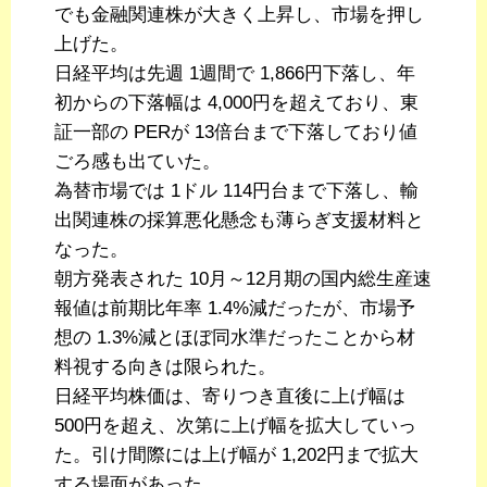
でも金融関連株が大きく上昇し、市場を押し
上げた。
日経平均は先週 1週間で 1,866円下落し、年
初からの下落幅は 4,000円を超えており、東
証一部の PERが 13倍台まで下落しており値
ごろ感も出ていた。
為替市場では 1ドル 114円台まで下落し、輸
出関連株の採算悪化懸念も薄らぎ支援材料と
なった。
朝方発表された 10月～12月期の国内総生産速
報値は前期比年率 1.4%減だったが、市場予
想の 1.3%減とほぼ同水準だったことから材
料視する向きは限られた。
日経平均株価は、寄りつき直後に上げ幅は
500円を超え、次第に上げ幅を拡大していっ
た。引け間際には上げ幅が 1,202円まで拡大
する場面があった。