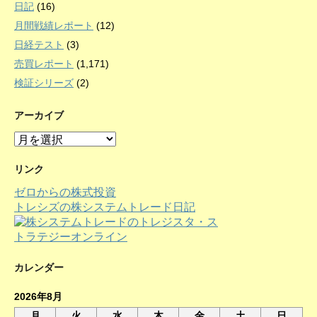
日記
(16)
月間戦績レポート
(12)
日経テスト
(3)
売買レポート
(1,171)
検証シリーズ
(2)
アーカイブ
ア
ー
カ
リンク
イ
ゼロからの株式投資
ブ
トレシズの株システムトレード日記
カレンダー
2026年8月
月
火
水
木
金
土
日