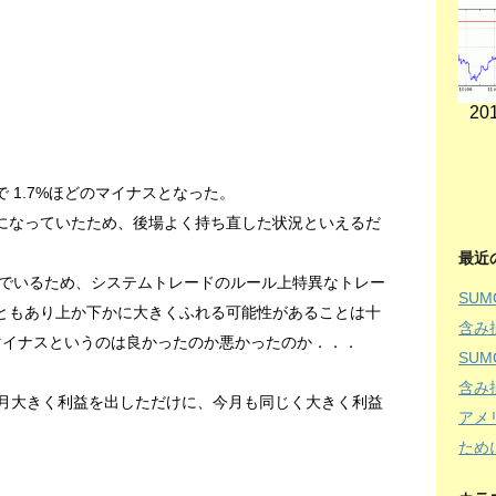
201
で 1.7%ほどのマイナスとなった。
スになっていたため、後場よく持ち直した状況といえるだ
最近
でいるため、システムトレードのルール上特異なトレー
SU
ともあり上か下かに大きくふれる可能性があることは十
含み
のマイナスというのは良かったのか悪かったのか．．．
SU
含み
先月大きく利益を出しただけに、今月も同じく大きく利益
アメ
ため