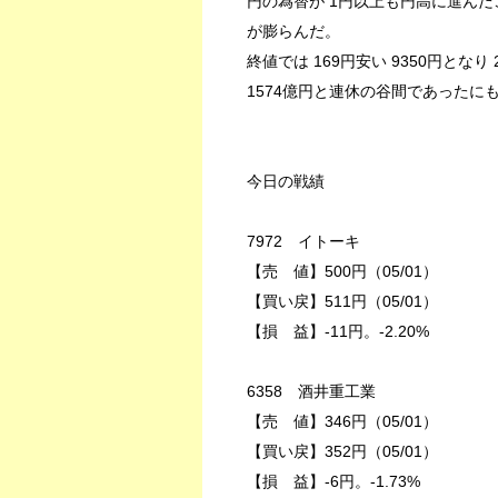
円の為替が 1円以上も円高に進ん
が膨らんだ。
終値では 169円安い 9350円とな
1574億円と連休の谷間であった
今日の戦績
7972 イトーキ
【売 値】500円（05/01）
【買い戻】511円（05/01）
【損 益】-11円。-2.20%
6358 酒井重工業
【売 値】346円（05/01）
【買い戻】352円（05/01）
【損 益】-6円。-1.73%