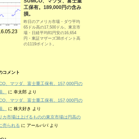
SUMCO、マツダ、富士重
工保有。189,000円の含み
損。
昨日のアメリカ市場・ダウ平均
65ドル高の17,500ドル。東京市
6.05.23
場・日経平均81円安の16,654
円・東証マザーズ38ポイント高
の1119ポイント。
のコメント
MCO、マツダ、富士重工保有。157,000円の
損。
に
幸太郎
より
MCO、マツダ、富士重工保有。157,000円の
損。
に
株大好き
より
リカ市場は上げるものの東京市場は円高の
に売られる
に
アールパパ
より