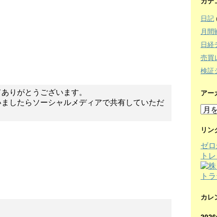
カテ
日記
月間
日経
売買
検証
てありがとうございます。
アー
いましたらソーシャルメディアで共有していただ
ア
ー
カ
リン
イ
ゼロ
ブ
トレ
カレ