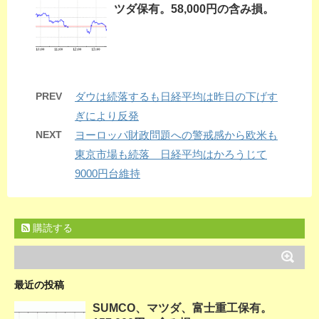
ツダ保有。58,000円の含み損。
PREV
ダウは続落するも日経平均は昨日の下げす
ぎにより反発
NEXT
ヨーロッパ財政問題への警戒感から欧米も
東京市場も続落 日経平均はかろうじて
9000円台維持
購読する
最近の投稿
SUMCO、マツダ、富士重工保有。