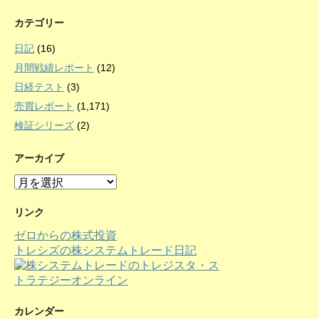
カテゴリー
日記
(16)
月間戦績レポート
(12)
日経テスト
(3)
売買レポート
(1,171)
検証シリーズ
(2)
アーカイブ
ア
ー
カ
リンク
イ
ゼロからの株式投資
ブ
トレシズの株システムトレード日記
カレンダー