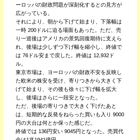
ーロッパの財政問題が深刻化するとの見方が
広がっている。
それにより、朝から下げて始まり、下落幅は
一時 200ドルに迫る場面もあった。ただ、売
り一巡後はアメリカの景気回復期待に支えら
れ、後場は少しずつ下げ幅を縮小し、終値で
は 76ドル安まで戻した。終値は 12,932ド
ル。
東京市場は、ヨーロッパの財政不安を反映し
た欧米の株安を受け、寄りつきから大きく下
げて始まり、その後も徐々に下げ幅を拡大
し、後場はさらに一段安となった。
ただ、後場の寄りつきで大きく下げたあと
は、短期的な反発をねらった買いも入り 9000
円の大台は何とか保った感じだ。
終値では 136円安い 9045円となった。売買代
金は1兆1941億円。