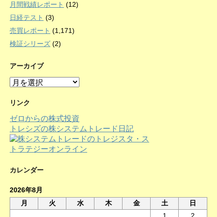
月間戦績レポート
(12)
日経テスト
(3)
売買レポート
(1,171)
検証シリーズ
(2)
アーカイブ
ア
ー
カ
リンク
イ
ゼロからの株式投資
ブ
トレシズの株システムトレード日記
カレンダー
2026年8月
月
火
水
木
金
土
日
1
2