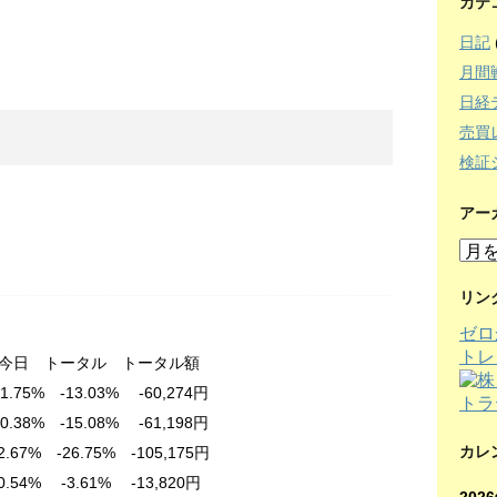
カテ
日記
月間
日経
売買
検証
アー
ア
ー
カ
リン
イ
ゼロ
ブ
トレ
 トータル額
.75% -13.03% -60,274円
.08% -61,198円
カレ
6.75% -105,175円
 -3.61% -13,820円