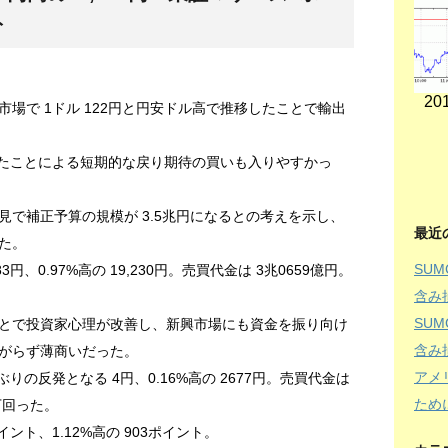
ト
201
場で 1ドル 122円と円安ドル高で推移したことで輸出
落したことによる短期的な戻り期待の買いも入りやすかっ
で補正予算の規模が 3.5兆円になるとの考えを示し、
最近
た。
SU
円、0.97%高の 19,230円。売買代金は 3兆0659億円。
含み
SU
とで投資家心理が改善し、新興市場にも資金を振り向け
含み
がらず薄商いだった。
アメ
りの反発となる 4円、0.16%高の 2677円。売買代金は
ため
下回った。
ント、1.12%高の 903ポイント。