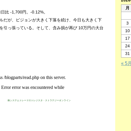
202
月
比 -1,700円。-0.12%。
ルだが、ピジョンが大きく下落を続け、今日も大きく下
3
を引っ張っている。そして、含み損が再び 10万円の大台
10
17
24
31
« 5
株システムトレードのトレジスタ・ストラテジーオンライン