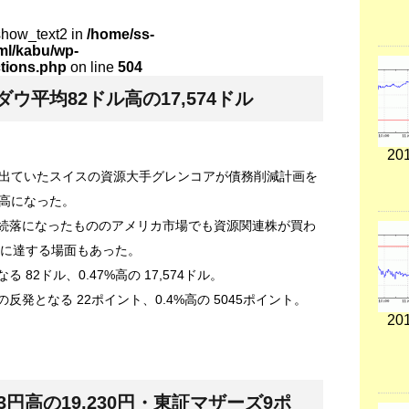
show_text2 in
/home/ss-
tml/kabu/wp-
ctions.php
on line
504
ウ平均82ドル高の17,574ドル
201
出ていたスイスの資源大手グレンコアが債務削減計画を
高になった。
日続落になったもののアメリカ市場でも資源関連株が買わ
ドルに達する場面もあった。
82ドル、0.47%高の 17,574ドル。
反発となる 22ポイント、0.4%高の 5045ポイント。
201
円高の19,230円・東証マザーズ9ポ