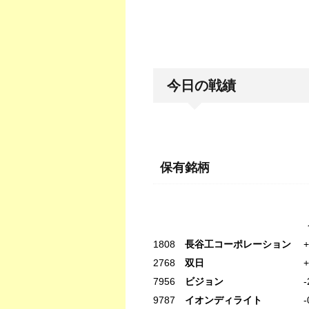
今日の戦績
保有銘柄
今日 トータル
1808
長谷工コーポレーション
+1
2768
双日
+0.38% -15
7956
ビジョン
-2.67% -2
9787
イオンディライト
-0.54%