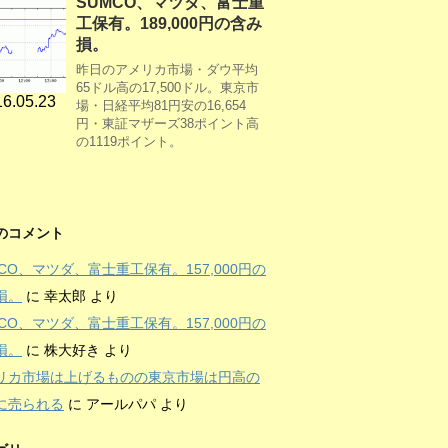
SUMCO、マツダ、富士重
工保有。189,000円の含み
損。
昨日のアメリカ市場・ダウ平均
65ドル高の17,500ドル。東京市
6.05.23
場・日経平均81円安の16,654
円・東証マザーズ38ポイント高
の1119ポイント。
のコメント
MCO、マツダ、富士重工保有。157,000円の
損。
に
幸太郎
より
MCO、マツダ、富士重工保有。157,000円の
損。
に
株大好き
より
リカ市場は上げるものの東京市場は円高の
に売られる
に
アールパパ
より