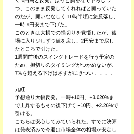
く 6円高と反発。ほっと胸をなで下ろしつ
つ、このまま反発してくれればと願っていた
のだが、願いむなしく 10時半頃に急反落し、
一時 9円安まで下げた。
このときは大損での損切りを覚悟したが、後
場に入り少しずつ値を戻し、2円安まで戻し
たところで引けた。
1週間前後のスイングトレードを行う予定の
ため、損切りのタイミングがつかめないが、
7%を超える下げはさすがにきつい．．．．
丸紅
予想通り大幅反発。一時+16円、+3.620%ま
で上昇するもその後下げて +10円、+2.26%で
引ける。
こちらは安心してみていられた。すでに決算
は発表済みで今週は市場全体の相場が安定し