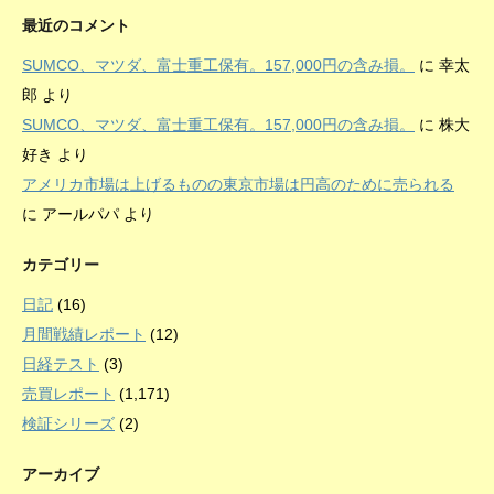
最近のコメント
SUMCO、マツダ、富士重工保有。157,000円の含み損。
に
幸太
郎
より
SUMCO、マツダ、富士重工保有。157,000円の含み損。
に
株大
好き
より
アメリカ市場は上げるものの東京市場は円高のために売られる
に
アールパパ
より
カテゴリー
日記
(16)
月間戦績レポート
(12)
日経テスト
(3)
売買レポート
(1,171)
検証シリーズ
(2)
アーカイブ