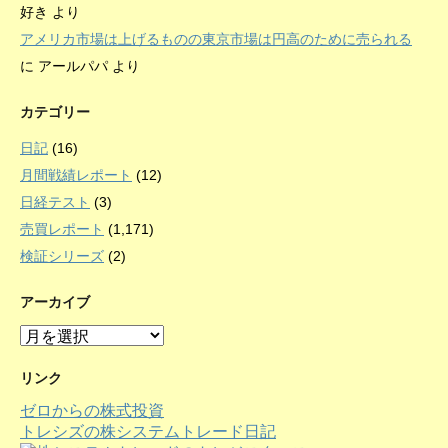
好き
より
アメリカ市場は上げるものの東京市場は円高のために売られる
に
アールパパ
より
カテゴリー
日記
(16)
月間戦績レポート
(12)
日経テスト
(3)
売買レポート
(1,171)
検証シリーズ
(2)
アーカイブ
ア
ー
カ
リンク
イ
ゼロからの株式投資
ブ
トレシズの株システムトレード日記