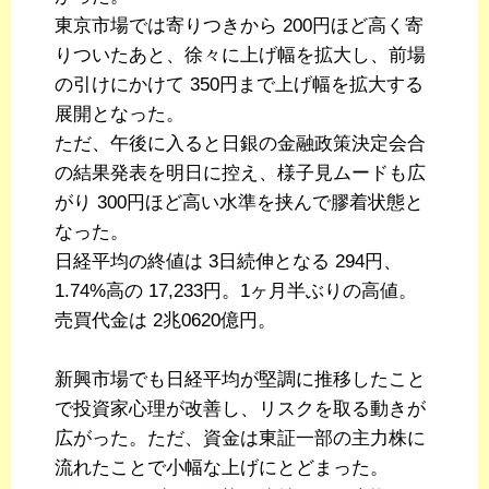
東京市場では寄りつきから 200円ほど高く寄
りついたあと、徐々に上げ幅を拡大し、前場
の引けにかけて 350円まで上げ幅を拡大する
展開となった。
ただ、午後に入ると日銀の金融政策決定会合
の結果発表を明日に控え、様子見ムードも広
がり 300円ほど高い水準を挟んで膠着状態と
なった。
日経平均の終値は 3日続伸となる 294円、
1.74%高の 17,233円。1ヶ月半ぶりの高値。
売買代金は 2兆0620億円。
新興市場でも日経平均が堅調に推移したこと
で投資家心理が改善し、リスクを取る動きが
広がった。ただ、資金は東証一部の主力株に
流れたことで小幅な上げにとどまった。