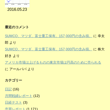
2016.05.23
最近のコメント
SUMCO、マツダ、富士重工保有。157,000円の含み損。
に
幸太
郎
より
SUMCO、マツダ、富士重工保有。157,000円の含み損。
に
株大
好き
より
アメリカ市場は上げるものの東京市場は円高のために売られる
に
アールパパ
より
カテゴリー
日記
(16)
月間戦績レポート
(12)
日経テスト
(3)
売買レポート
(1,171)