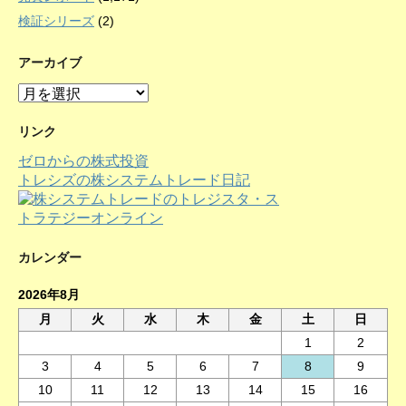
検証シリーズ
(2)
アーカイブ
ア
ー
カ
リンク
イ
ゼロからの株式投資
ブ
トレシズの株システムトレード日記
カレンダー
2026年8月
月
火
水
木
金
土
日
1
2
3
4
5
6
7
8
9
10
11
12
13
14
15
16