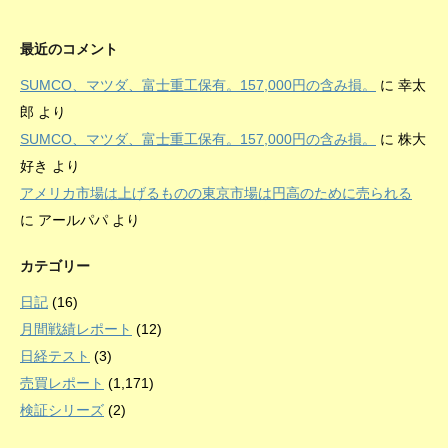
最近のコメント
SUMCO、マツダ、富士重工保有。157,000円の含み損。
に
幸太
郎
より
SUMCO、マツダ、富士重工保有。157,000円の含み損。
に
株大
好き
より
アメリカ市場は上げるものの東京市場は円高のために売られる
に
アールパパ
より
カテゴリー
日記
(16)
月間戦績レポート
(12)
日経テスト
(3)
売買レポート
(1,171)
検証シリーズ
(2)