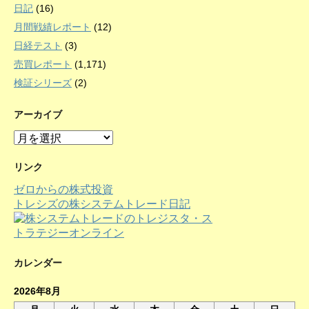
日記
(16)
月間戦績レポート
(12)
日経テスト
(3)
売買レポート
(1,171)
検証シリーズ
(2)
アーカイブ
ア
ー
カ
リンク
イ
ゼロからの株式投資
ブ
トレシズの株システムトレード日記
カレンダー
2026年8月