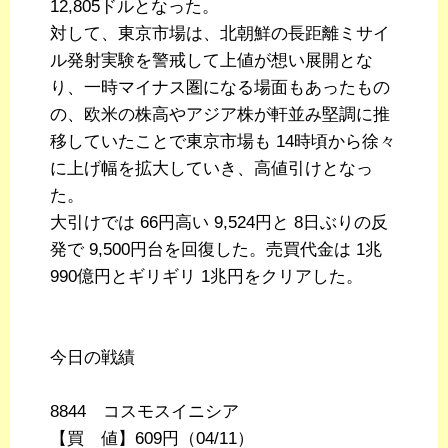
12,805ドルとなった。
対して、東京市場は、北朝鮮の長距離ミサイ
ル発射実験を警戒して上値が想い展開とな
り、一時マイナス圏になる場面もあったもの
の、欧米の株高やアジア株が軒並み堅調に推
移していたことで東京市場も 14時頃から徐々
に上げ幅を拡大していき、高値引けとなっ
た。
大引けでは 66円高い 9,524円と 8日ぶりの反
発で 9,500円台を回復した。売買代金は 1兆
990億円とギリギリ 1兆円をクリアした。
今日の戦績
8844 コスモスイニシア
【買 値】609円（04/11）