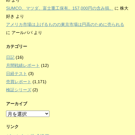
郎
より
SUMCO、マツダ、富士重工保有。157,000円の含み損。
に
株大
好き
より
アメリカ市場は上げるものの東京市場は円高のために売られる
に
アールパパ
より
カテゴリー
日記
(16)
月間戦績レポート
(12)
日経テスト
(3)
売買レポート
(1,171)
検証シリーズ
(2)
アーカイブ
ア
ー
カ
リンク
イ