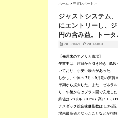
ホーム
>
売買レポート
>
ジャストシステム、
にエントリーし、ジ
円の含み益。トータルの
2013/10/21
2014/08/31
【先週末のアメリカ市場】
午前中は、昨日から引き続き IB
いており、小安い場面があった。
しかし、中国の 7月～9月期の実質国
半期から拡大した。また、ゼネラル
り、午後からはプラス圏で安定した
終値は 28ドル（0.2%）高い 15,3
ナスダック総合株価指数は 1.3%
場来最高値となったことなどが指数