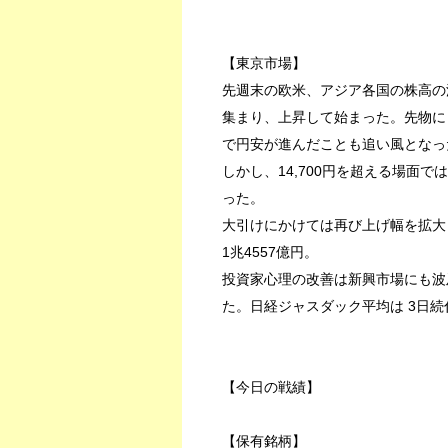
【東京市場】
先週末の欧米、アジア各国の株高の
集まり、上昇して始まった。先物にも
で円安が進んだことも追い風となっ
しかし、14,700円を超える場面
った。
大引けにかけては再び上げ幅を拡大し、終
1兆4557億円。
投資家心理の改善は新興市場にも波
た。日経ジャスダック平均は 3日続伸の
【今日の戦績】
【保有銘柄】