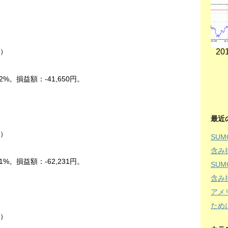
201
中）
2%。損益額：-41,650円。
最近
中）
SU
含み
1%。損益額：-62,231円。
SU
含み
アメ
ため
中）