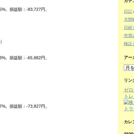
カテ
5%。損益額：-83,727円。
日記
月間
日経
売買
中）
検証
アー
8%。損益額：-65,882円。
ア
ー
カ
リン
イ
ゼロ
）
ブ
トレ
7%。損益額：-73,827円。
カレ