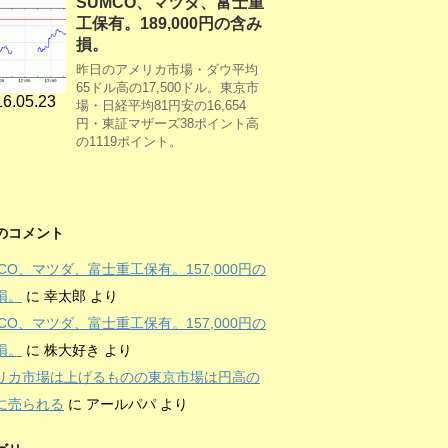
SUMCO、マツダ、富士重
工保有。189,000円の含み
損。
昨日のアメリカ市場・ダウ平均
65ドル高の17,500ドル。東京市
6.05.23
場・日経平均81円安の16,654
円・東証マザーズ38ポイント高
の1119ポイント。
のコメント
MCO、マツダ、富士重工保有。157,000円の
損。
に
幸太郎
より
MCO、マツダ、富士重工保有。157,000円の
損。
に
株大好き
より
リカ市場は上げるものの東京市場は円高の
に売られる
に
アールパパ
より