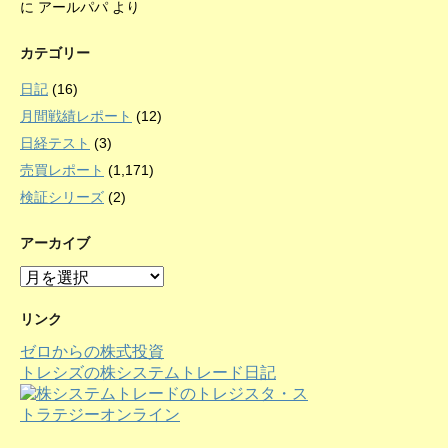
に
アールパパ
より
カテゴリー
日記
(16)
月間戦績レポート
(12)
日経テスト
(3)
売買レポート
(1,171)
検証シリーズ
(2)
アーカイブ
ア
ー
カ
リンク
イ
ゼロからの株式投資
ブ
トレシズの株システムトレード日記