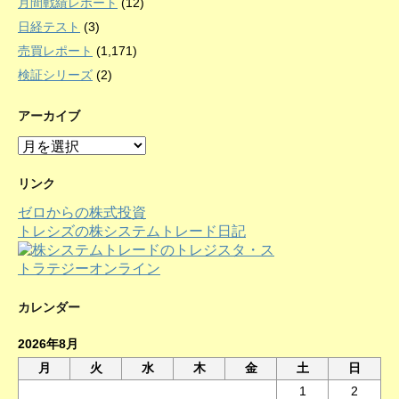
月間戦績レポート
(12)
日経テスト
(3)
売買レポート
(1,171)
検証シリーズ
(2)
アーカイブ
ア
ー
カ
リンク
イ
ゼロからの株式投資
ブ
トレシズの株システムトレード日記
カレンダー
2026年8月
月
火
水
木
金
土
日
1
2