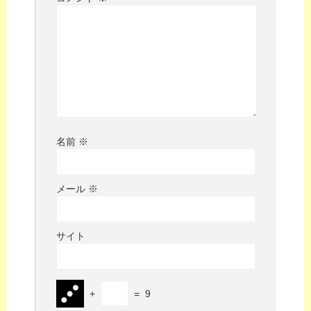
名前
※
メール
※
サイト
+
=
9