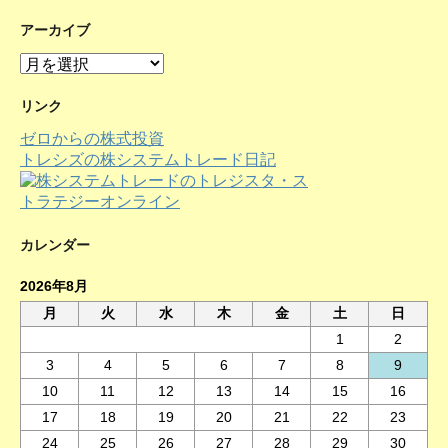
アーカイブ
ア
ー
カ
リンク
イ
ゼロからの株式投資
ブ
トレシズの株システムトレード日記
カレンダー
2026年8月
月
火
水
木
金
土
日
1
2
3
4
5
6
7
8
9
10
11
12
13
14
15
16
17
18
19
20
21
22
23
24
25
26
27
28
29
30