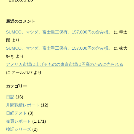
最近のコメント
SUMCO、マツダ、富士重工保有。157,000円の含み損。
に
幸太
郎
より
SUMCO、マツダ、富士重工保有。157,000円の含み損。
に
株大
好き
より
アメリカ市場は上げるものの東京市場は円高のために売られる
に
アールパパ
より
カテゴリー
日記
(16)
月間戦績レポート
(12)
日経テスト
(3)
売買レポート
(1,171)
検証シリーズ
(2)