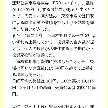
連邦公開市場委員会（FRB）のイエレン議長
が 12月で利上げする可能性があると述べたこ
とで、円安ドル高が進み、東京市場では円安
による輸出企業の業績を押し上げる効果を期
待した買いが入った。
また、4日に上昇した日本郵政グループ 3社は
いずれも上昇しており、投資家の含み益が拡
大し、個人の投資が活発化するとの期待から
投資家心理が改善した。
上海株式相場も堅調に推移したことから、後
場の寄りつき直後には 240円を越えて上昇す
る場面もあった。
日経平均の終値は 189円、1.00%高の 19,116
円。2ヶ月ぶりの高値。売買代金は 3兆0411億
円。
東証一部の主力株に資金が移動する中で、新