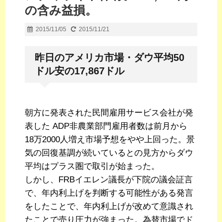
の含み益損。
2015/11/05
2015/11/21
昨日のアメリカ市場・ダウ平均50
ドル安の17,867ドル
朝方に発表された民間雇用サービス会社が発
表した ADP非農業部門雇用者数は前月から
18万2000人増え市場予想をやや上回った。景
気の回復基調が続いているとの見方からダウ
平均はプラス圏で取引が始まった。
しかし、FRBイエレン議長が下院の議会証言
で、年内利上げを判断する可能性がある発言
をしたことで、年内利上げが改めて意識され
たことで売り圧力が強まった。為替市場でド