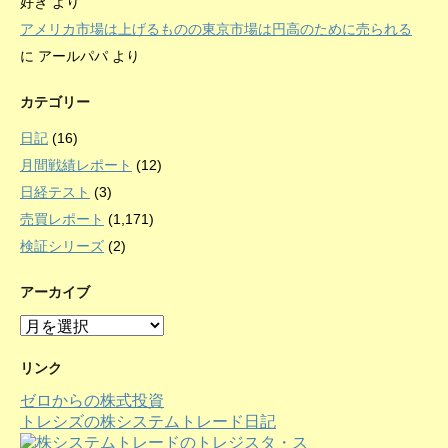
好き
より
アメリカ市場は上げるものの東京市場は円高のために売られる
に
アールパパ
より
カテゴリー
日記
(16)
月間戦績レポート
(12)
日経テスト
(3)
売買レポート
(1,171)
検証シリーズ
(2)
アーカイブ
ア
ー
カ
リンク
イ
ゼロからの株式投資
ブ
トレシズの株システムトレード日記