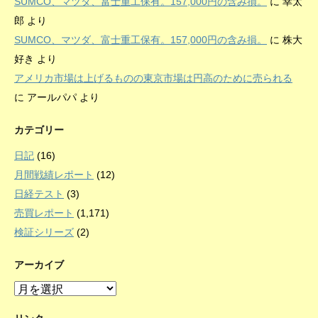
SUMCO、マツダ、富士重工保有。157,000円の含み損。
に
幸太
郎
より
SUMCO、マツダ、富士重工保有。157,000円の含み損。
に
株大
好き
より
アメリカ市場は上げるものの東京市場は円高のために売られる
に
アールパパ
より
カテゴリー
日記
(16)
月間戦績レポート
(12)
日経テスト
(3)
売買レポート
(1,171)
検証シリーズ
(2)
アーカイブ
ア
ー
カ