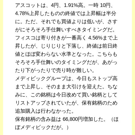
アスコットは、4円、1.91%高。一時 10円、
4.78%上昇したものの終値では上昇幅は半分
に。ただ、それでも買値よりは低いが、さす
がにそろそろ手仕舞いすべきタイミングだ。
フィスコは寄り付きが一番高く 4.56%まで上
昇したが、じりじりと下落し、終値は前日終
値とほぼ変わらない水準となった。こちらも
そろそろ手仕舞いのタイミングだが、あがっ
たり下がったりで売り時が難しい。
メディビックグループは、今日もストップ高
まで上昇し、そのまま大引けを迎えた。ちな
みに、この銘柄は今日改めて買い銘柄として
リストアップされていたが、保有銘柄のため
追加購入は行わなかった。
保有銘柄の含み益は 66,800円増加した。（ほ
ぼメディビックだが。）