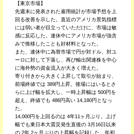
【東京市場】
先週末に発表された雇用統計が市場予想を上
回る改善を示した。直近のアメリカ景気指標
には弱い者が目立っていただけに、市場は敏
感に反応した。連休中にアメリカ市場が強含
みで推移したことも好材料となった。
また、連休中に為替市場で円が対ドル、対ユ
ーロに対して下落し、再び輸出関連株を中心
に海外勢の資金流入が大きく増えた。
寄り付きから大きく上昇して取引が始まり、
前場終値では 389円上昇。後場にはいるとさ
らに上げ幅を拡大し、一時上昇幅は 500円を
超え、終値でも 486円高い 14,180円となっ
た。
14,000円を上回るのは 4年11ヶ月ぶり。上げ
幅でも東日本大震災発生直後の 3月16日以来
の 2年 2ヶ月ぶりの上昇幅を記録した。年初