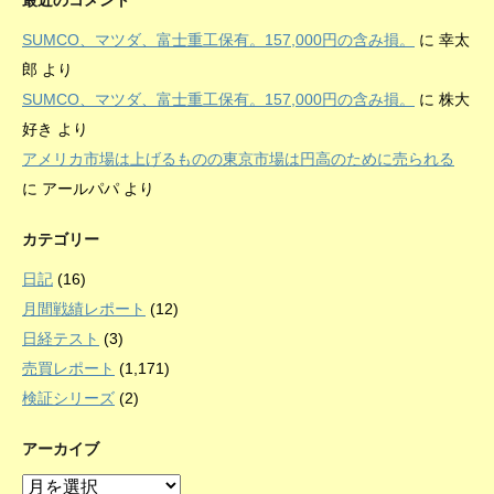
最近のコメント
SUMCO、マツダ、富士重工保有。157,000円の含み損。
に
幸太
郎
より
SUMCO、マツダ、富士重工保有。157,000円の含み損。
に
株大
好き
より
アメリカ市場は上げるものの東京市場は円高のために売られる
に
アールパパ
より
カテゴリー
日記
(16)
月間戦績レポート
(12)
日経テスト
(3)
売買レポート
(1,171)
検証シリーズ
(2)
アーカイブ
ア