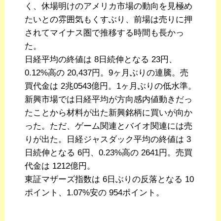
く、休場明けのアメリカ市場の動向を見極め
たいとの雰囲気もくすぶり、前場は売りに押
されてマイナス圏で推移する時間も長かっ
た。
日経平均の終値は 8日続伸となる 23円、
0.12%高の 20,437円。9ヶ月ぶりの連騰。売
買代金は 2兆0543億円。1ヶ月ぶりの低水準。
新興市場では日経平均が方向感内値動きだっ
たことから材料が出た新興銘柄に買いが向か
った。ただ、ゲーム関連とバイオ関連には売
りが出た。日経ジャスダック平均の終値は 3
日続伸となる 6円、0.23%高の 2641円。売買
代金は 1212億円。
東証マザーズ指数は 6日ぶりの反落となる 10
ポイント、1.07%安の 954ポイント。